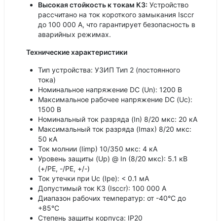
Высокая стойкость к токам КЗ:
Устройство
рассчитано на ток короткого замыкания Isccr
до 100 000 А, что гарантирует безопасность в
аварийных режимах.
Технические характеристики
Тип устройства: УЗИП Тип 2 (постоянного
тока)
Номинальное напряжение DC (Un): 1200 В
Максимальное рабочее напряжение DC (Uc):
1500 В
Номинальный ток разряда (In) 8/20 мкс: 20 кА
Максимальный ток разряда (Imax) 8/20 мкс:
50 кА
Ток молнии (Iimp) 10/350 мкс: 4 кА
Уровень защиты (Up) @ In (8/20 мкс): 5.1 кВ
(+/PE, -/PE, +/-)
Ток утечки при Uc (Ipe): < 0.1 мА
Допустимый ток КЗ (Isccr): 100 000 A
Диапазон рабочих температур: от -40°C до
+85°C
Степень защиты корпуса: IP20