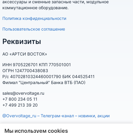
аксессуары и сменные запасные части, модульное
коммутационное оборудование.
Политика конфиденциальности
Пользовательское соглашение
Реквизиты
АО «АРТСИ ВОСТОК»
ИНН 9705226701 КПП 770501001
ОГРН 1247700438083
Р/с 40702810324460001790 БИК 044525411
Филиал "Центральный" Банка ВТБ (ПАО)
sales@overvoltage.ru
+7 800 234 05 11
+7 499 213 39 20
@Overvoltage_ru – Телеграм-канал – новинки, акции
@Citelproduct_bot – Телеграм-бот по продукции CITEL:
Мы используем cookies
характеристики, наличие, подбор