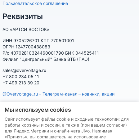
Пользовательское соглашение
Реквизиты
АО «АРТСИ ВОСТОК»
ИНН 9705226701 КПП 770501001
ОГРН 1247700438083
Р/с 40702810324460001790 БИК 044525411
Филиал "Центральный" Банка ВТБ (ПАО)
sales@overvoltage.ru
+7 800 234 05 11
+7 499 213 39 20
@Overvoltage_ru – Телеграм-канал – новинки, акции
@Citelproduct_bot – Телеграм-бот по продукции CITEL:
Мы используем cookies
характеристики, наличие, подбор
Сайт использует файлы cookie и сходные технологии: для
Нашу продукцию Вы можете приобрести на маркетплейсах
работы корзины и сессии, а также (при вашем согласии)
для Яндекс.Метрики и онлайн-чата Jivo. Нажимая
«Принять», вы соглашаетесь на использование