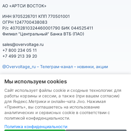
АО «АРТСИ ВОСТОК»
ИНН 9705226701 КПП 770501001
ОГРН 1247700438083
Р/с 40702810324460001790 БИК 044525411
Филиал "Центральный" Банка ВТБ (ПАО)
sales@overvoltage.ru
+7 800 234 05 11
+7 499 213 39 20
@Overvoltage_ru – Телеграм-канал – новинки, акции
@Citelproduct_bot – Телеграм-бот по продукции CITEL:
Мы используем cookies
характеристики, наличие, подбор
Сайт использует файлы cookie и сходные технологии: для
Нашу продукцию Вы можете приобрести на маркетплейсах
работы корзины и сессии, а также (при вашем согласии)
для Яндекс.Метрики и онлайн-чата Jivo. Нажимая
«Принять», вы соглашаетесь на использование
аналитических и сервисных cookie в соответствии с
политикой конфиденциальности.
Политика конфиденциальности