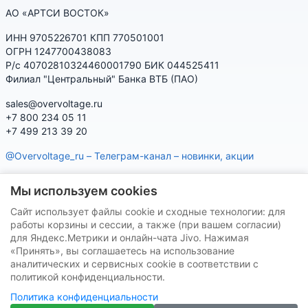
АО «АРТСИ ВОСТОК»
ИНН 9705226701 КПП 770501001
ОГРН 1247700438083
Р/с 40702810324460001790 БИК 044525411
Филиал "Центральный" Банка ВТБ (ПАО)
sales@overvoltage.ru
+7 800 234 05 11
+7 499 213 39 20
@Overvoltage_ru – Телеграм-канал – новинки, акции
@Citelproduct_bot – Телеграм-бот по продукции CITEL:
Мы используем cookies
характеристики, наличие, подбор
Сайт использует файлы cookie и сходные технологии: для
Нашу продукцию Вы можете приобрести на маркетплейсах
работы корзины и сессии, а также (при вашем согласии)
для Яндекс.Метрики и онлайн-чата Jivo. Нажимая
«Принять», вы соглашаетесь на использование
аналитических и сервисных cookie в соответствии с
политикой конфиденциальности.
Политика конфиденциальности