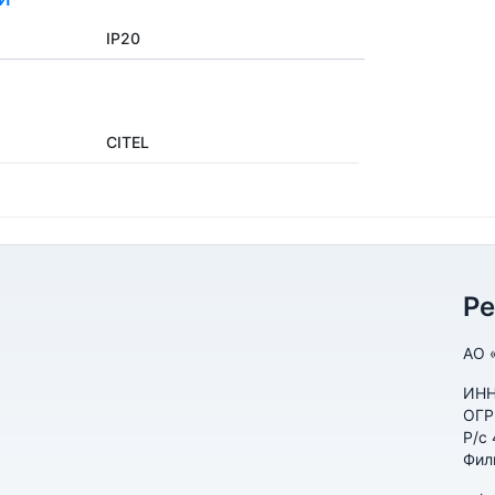
IP20
CITEL
Р
АО 
ИНН
ОГР
Р/с
Фил