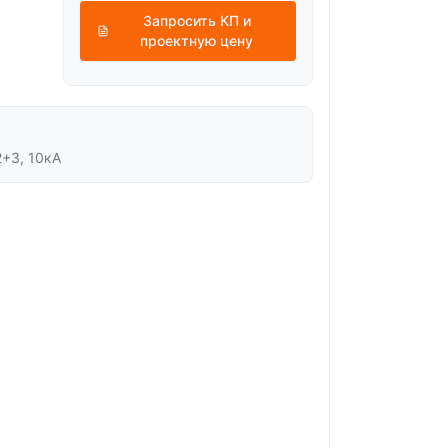
Запросить КП и
проектную цену
2+3, 10кА