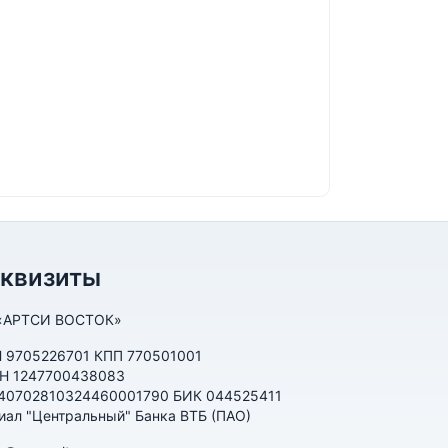
еквизиты
«АРТСИ ВОСТОК»
 9705226701 КПП 770501001
Н 1247700438083
 40702810324460001790 БИК 044525411
иал "Центральный" Банка ВТБ (ПАО)