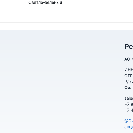
Светло-зеленый
Р
АО 
ИНН
ОГР
Р/с
Фил
sale
+7 
+7 
@Ov
акц