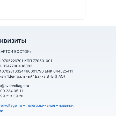
еквизиты
«АРТСИ ВОСТОК»
 9705226701 КПП 770501001
Н 1247700438083
 40702810324460001790 БИК 044525411
иал "Центральный" Банка ВТБ (ПАО)
s@overvoltage.ru
800 234 05 11
499 213 39 20
ervoltage_ru – Телеграм-канал – новинки,
ии