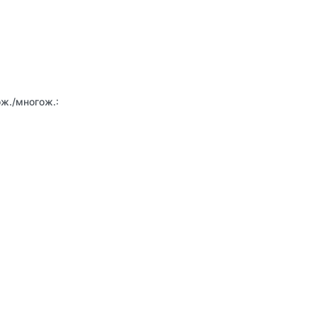
ж./многож.: