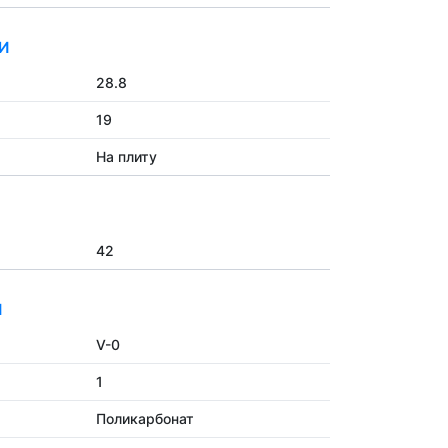
И
28.8
19
На плиту
42
И
V-0
1
Поликарбонат