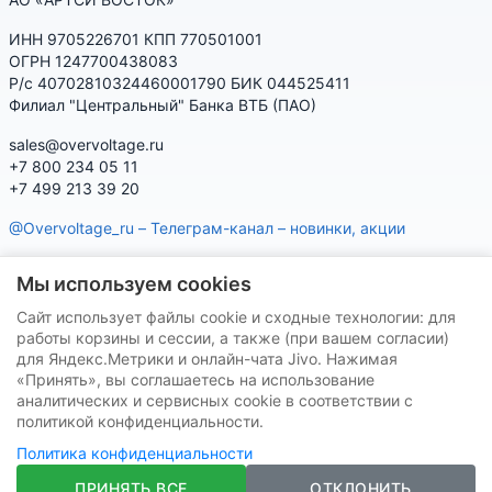
ИНН 9705226701 КПП 770501001
ОГРН 1247700438083
Р/с 40702810324460001790 БИК 044525411
Филиал "Центральный" Банка ВТБ (ПАО)
sales@overvoltage.ru
+7 800 234 05 11
+7 499 213 39 20
@Overvoltage_ru – Телеграм-канал – новинки, акции
@Citelproduct_bot – Телеграм-бот по продукции CITEL:
Мы используем cookies
характеристики, наличие, подбор
Сайт использует файлы cookie и сходные технологии: для
Нашу продукцию Вы можете приобрести на маркетплейсах
работы корзины и сессии, а также (при вашем согласии)
для Яндекс.Метрики и онлайн-чата Jivo. Нажимая
«Принять», вы соглашаетесь на использование
аналитических и сервисных cookie в соответствии с
политикой конфиденциальности.
Политика конфиденциальности
VK
Telegram
ПРИНЯТЬ ВСЕ
ОТКЛОНИТЬ