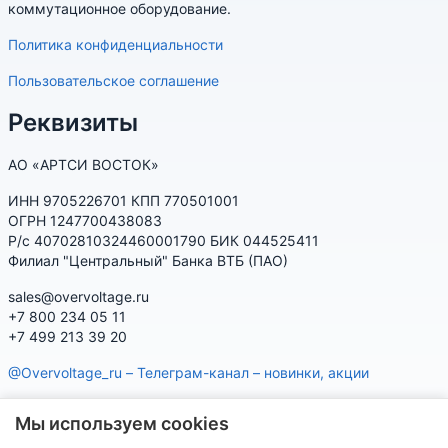
коммутационное оборудование.
Политика конфиденциальности
Пользовательское соглашение
Реквизиты
АО «АРТСИ ВОСТОК»
ИНН 9705226701 КПП 770501001
ОГРН 1247700438083
Р/с 40702810324460001790 БИК 044525411
Филиал "Центральный" Банка ВТБ (ПАО)
sales@overvoltage.ru
+7 800 234 05 11
+7 499 213 39 20
@Overvoltage_ru – Телеграм-канал – новинки, акции
@Citelproduct_bot – Телеграм-бот по продукции CITEL:
Мы используем cookies
характеристики, наличие, подбор