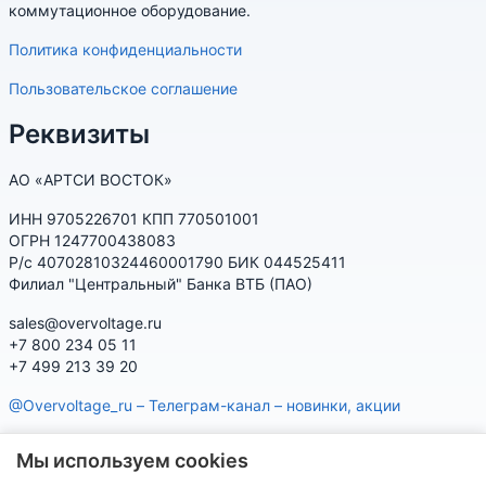
коммутационное оборудование.
Политика конфиденциальности
Пользовательское соглашение
Реквизиты
АО «АРТСИ ВОСТОК»
ИНН 9705226701 КПП 770501001
ОГРН 1247700438083
Р/с 40702810324460001790 БИК 044525411
Филиал "Центральный" Банка ВТБ (ПАО)
sales@overvoltage.ru
+7 800 234 05 11
+7 499 213 39 20
@Overvoltage_ru – Телеграм-канал – новинки, акции
@Citelproduct_bot – Телеграм-бот по продукции CITEL:
Мы используем cookies
характеристики, наличие, подбор