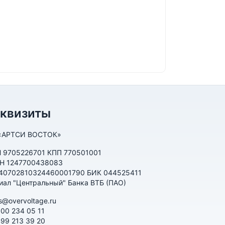
еквизиты
«АРТСИ ВОСТОК»
 9705226701 КПП 770501001
Н 1247700438083
 40702810324460001790 БИК 044525411
иал "Центральный" Банка ВТБ (ПАО)
s@overvoltage.ru
800 234 05 11
499 213 39 20