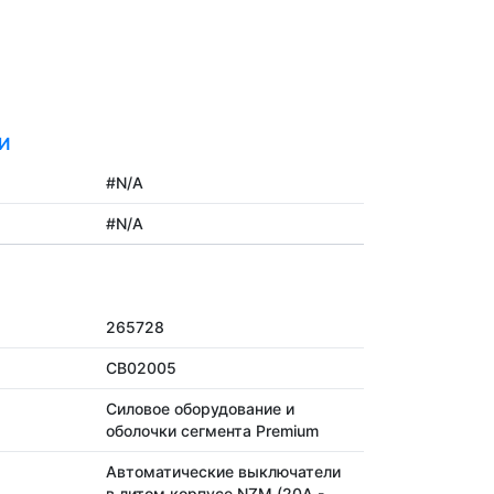
И
#N/A
#N/A
265728
CB02005
Силовое оборудование и
оболочки сегмента Premium
Автоматические выключатели
в литом корпусе NZM (20А -