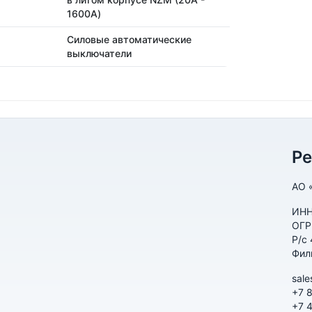
1600А)
Силовые автоматические
выключатели
Р
АО 
ИНН
ОГР
Р/с
Фил
sale
+7 
+7 