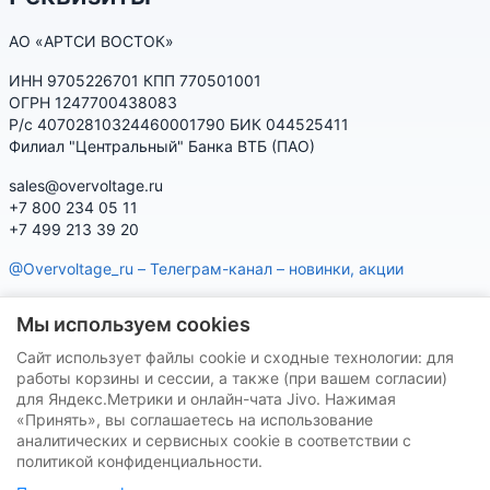
АО «АРТСИ ВОСТОК»
ИНН 9705226701 КПП 770501001
ОГРН 1247700438083
Р/с 40702810324460001790 БИК 044525411
Филиал "Центральный" Банка ВТБ (ПАО)
sales@overvoltage.ru
+7 800 234 05 11
+7 499 213 39 20
@Overvoltage_ru – Телеграм-канал – новинки, акции
@Citelproduct_bot – Телеграм-бот по продукции CITEL:
Мы используем cookies
характеристики, наличие, подбор
Сайт использует файлы cookie и сходные технологии: для
Нашу продукцию Вы можете приобрести на маркетплейсах
работы корзины и сессии, а также (при вашем согласии)
для Яндекс.Метрики и онлайн-чата Jivo. Нажимая
«Принять», вы соглашаетесь на использование
аналитических и сервисных cookie в соответствии с
политикой конфиденциальности.