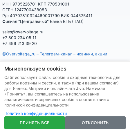
ИНН 9705226701 КПП 770501001
ОГРН 1247700438083
Р/с 40702810324460001790 БИК 044525411
Филиал "Центральный" Банка ВТБ (ПАО)
sales@overvoltage.ru
+7 800 234 05 11
+7 499 213 39 20
@Overvoltage_ru – Телеграм-канал – новинки, акции
@Citelproduct_bot – Телеграм-бот по продукции CITEL:
Мы используем cookies
характеристики, наличие, подбор
Сайт использует файлы cookie и сходные технологии: для
Нашу продукцию Вы можете приобрести на маркетплейсах
работы корзины и сессии, а также (при вашем согласии)
для Яндекс.Метрики и онлайн-чата Jivo. Нажимая
«Принять», вы соглашаетесь на использование
аналитических и сервисных cookie в соответствии с
политикой конфиденциальности.
Политика конфиденциальности
VK
Telegram
ПРИНЯТЬ ВСЕ
ОТКЛОНИТЬ