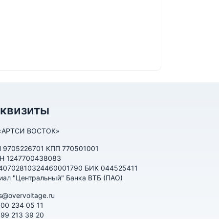
еквизиты
«АРТСИ ВОСТОК»
 9705226701 КПП 770501001
Н 1247700438083
 40702810324460001790 БИК 044525411
иал "Центральный" Банка ВТБ (ПАО)
s@overvoltage.ru
800 234 05 11
499 213 39 20