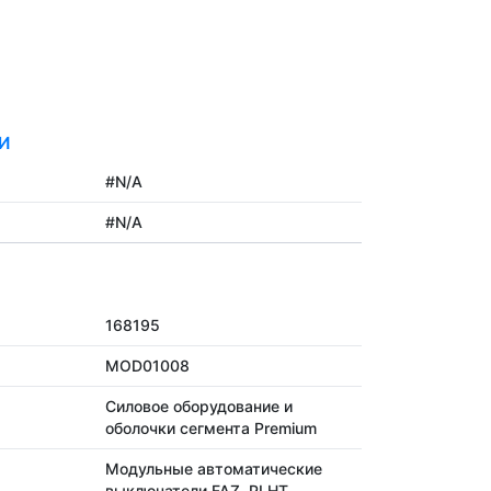
И
#N/A
#N/A
168195
MOD01008
Силовое оборудование и
оболочки сегмента Premium
Модульные автоматические
выключатели FAZ, PLHT,