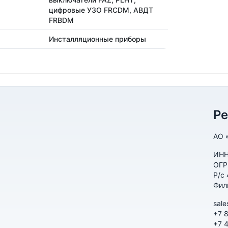
цифровые УЗО FRCDM, АВДТ
FRBDM
Инсталляционные приборы
Р
АО 
ИНН
ОГР
Р/с
Фил
sale
+7 
+7 