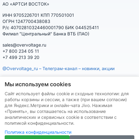
АО «АРТСИ ВОСТОК»
ИНН 9705226701 КПП 770501001
ОГРН 1247700438083
Р/с 40702810324460001790 БИК 044525411
Филиал "Центральный" Банка ВТБ (ПАО)
sales@overvoltage.ru
+7 800 234 05 11
+7 499 213 39 20
@Overvoltage_ru – Телеграм-канал – новинки, акции
@Citelproduct_bot – Телеграм-бот по продукции CITEL:
Мы используем cookies
характеристики, наличие, подбор
Сайт использует файлы cookie и сходные технологии: для
Нашу продукцию Вы можете приобрести на маркетплейсах
работы корзины и сессии, а также (при вашем согласии)
для Яндекс.Метрики и онлайн-чата Jivo. Нажимая
«Принять», вы соглашаетесь на использование
аналитических и сервисных cookie в соответствии с
политикой конфиденциальности.
Политика конфиденциальности