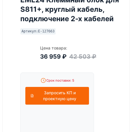
S811+, круглый кабель,
подключение 2-х кабелей
Артикул:
E-127663
Цена товара:
36 959
₽
42 503
₽
Срок поставки: 5
Запросить КП и
проектную цену