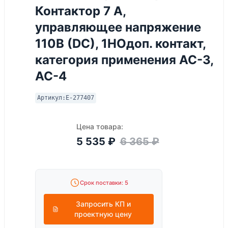
Контактор 7 А,
управляющее напряжение
110В (DС), 1НОдоп. контакт,
категория применения AC-3,
AC-4
Артикул:
E-277407
Цена товара:
5 535
₽
6 365
₽
Срок поставки: 5
Запросить КП и
проектную цену