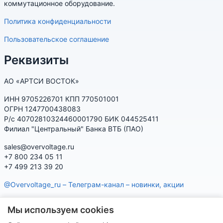
коммутационное оборудование.
Политика конфиденциальности
Пользовательское соглашение
Реквизиты
АО «АРТСИ ВОСТОК»
ИНН 9705226701 КПП 770501001
ОГРН 1247700438083
Р/с 40702810324460001790 БИК 044525411
Филиал "Центральный" Банка ВТБ (ПАО)
sales@overvoltage.ru
+7 800 234 05 11
+7 499 213 39 20
@Overvoltage_ru – Телеграм-канал – новинки, акции
@Citelproduct_bot – Телеграм-бот по продукции CITEL:
Мы используем cookies
характеристики, наличие, подбор