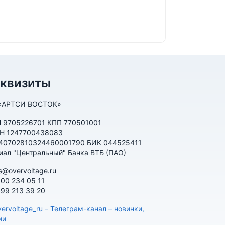
еквизиты
«АРТСИ ВОСТОК»
 9705226701 КПП 770501001
Н 1247700438083
 40702810324460001790 БИК 044525411
иал "Центральный" Банка ВТБ (ПАО)
s@overvoltage.ru
800 234 05 11
499 213 39 20
ervoltage_ru – Телеграм-канал – новинки,
ии