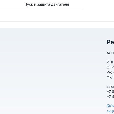
Пуск и защита двигателя
Р
АО 
ИНН
ОГР
Р/с
Фил
sale
+7 
+7 
@Ov
акц