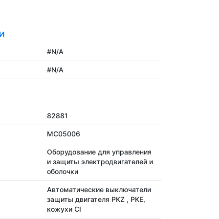
И
#N/A
#N/A
82881
MC05006
Оборудование для управления
и защиты электродвигателей и
оболочки
Автоматические выключатели
защиты двигателя PKZ , PKE,
кожухи CI