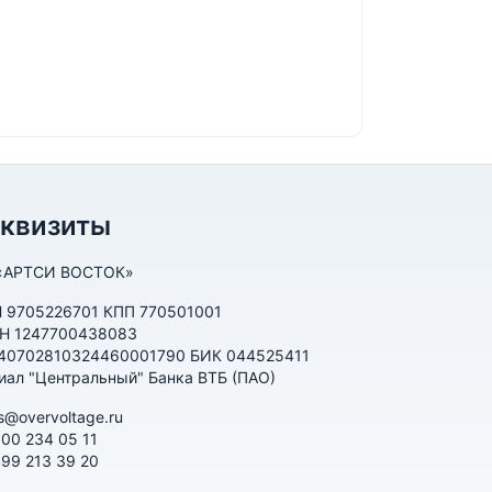
еквизиты
«АРТСИ ВОСТОК»
 9705226701 КПП 770501001
Н 1247700438083
 40702810324460001790 БИК 044525411
иал "Центральный" Банка ВТБ (ПАО)
s@overvoltage.ru
800 234 05 11
499 213 39 20