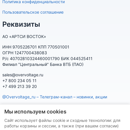
Политика конфиденциальности
Пользовательское соглашение
Реквизиты
АО «АРТСИ ВОСТОК»
ИНН 9705226701 КПП 770501001
ОГРН 1247700438083
Р/с 40702810324460001790 БИК 044525411
Филиал "Центральный" Банка ВТБ (ПАО)
sales@overvoltage.ru
+7 800 234 05 11
+7 499 213 39 20
@Overvoltage_ru – Телеграм-канал – новинки, акции
@Citelproduct_bot – Телеграм-бот по продукции CITEL:
Мы используем cookies
характеристики, наличие, подбор
Сайт использует файлы cookie и сходные технологии: для
Нашу продукцию Вы можете приобрести на маркетплейсах
работы корзины и сессии, а также (при вашем согласии)