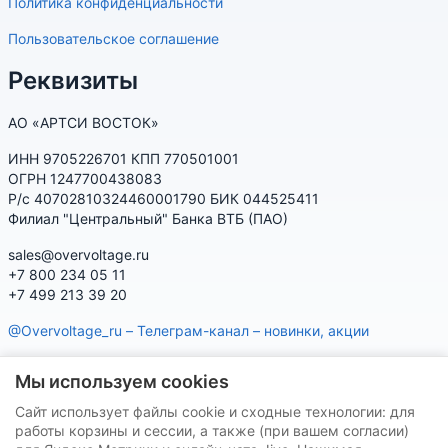
Политика конфиденциальности
Пользовательское соглашение
Реквизиты
АО «АРТСИ ВОСТОК»
ИНН 9705226701 КПП 770501001
ОГРН 1247700438083
Р/с 40702810324460001790 БИК 044525411
Филиал "Центральный" Банка ВТБ (ПАО)
sales@overvoltage.ru
+7 800 234 05 11
+7 499 213 39 20
@Overvoltage_ru – Телеграм-канал – новинки, акции
@Citelproduct_bot – Телеграм-бот по продукции CITEL:
Мы используем cookies
характеристики, наличие, подбор
Сайт использует файлы cookie и сходные технологии: для
Нашу продукцию Вы можете приобрести на маркетплейсах
работы корзины и сессии, а также (при вашем согласии)