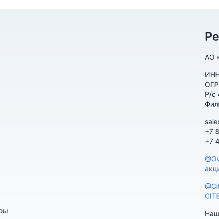
Р
АО 
ИНН
ОГР
Р/с
Фил
sale
+7 
+7 
@Ov
акц
@Ci
CIT
ары
Наш