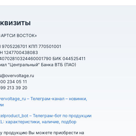
еквизиты
«АРТСИ ВОСТОК»
 9705226701 КПП 770501001
Н 1247700438083
 40702810324460001790 БИК 044525411
иал "Центральный" Банка ВТБ (ПАО)
s@overvoltage.ru
800 234 05 11
499 213 39 20
ervoltage_ru – Телеграм-канал – новинки,
ии
telproduct_bot – Телеграм-бот по продукции
EL: характеристики, наличие, подбор
у продукцию Вы можете приобрести на