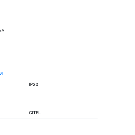
кА
И
IP20
CITEL