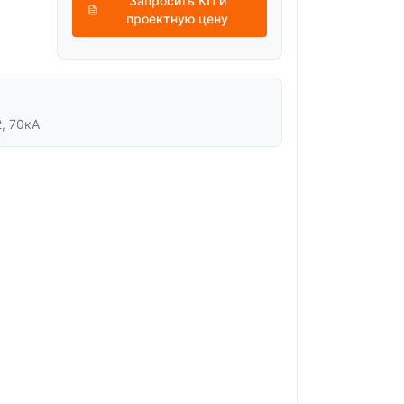
Запросить КП и
проектную цену
, 70кА