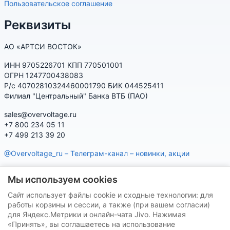
Пользовательское соглашение
Реквизиты
АО «АРТСИ ВОСТОК»
ИНН 9705226701 КПП 770501001
ОГРН 1247700438083
Р/с 40702810324460001790 БИК 044525411
Филиал "Центральный" Банка ВТБ (ПАО)
sales@overvoltage.ru
+7 800 234 05 11
+7 499 213 39 20
@Overvoltage_ru – Телеграм-канал – новинки, акции
@Citelproduct_bot – Телеграм-бот по продукции CITEL:
Мы используем cookies
характеристики, наличие, подбор
Сайт использует файлы cookie и сходные технологии: для
Нашу продукцию Вы можете приобрести на маркетплейсах
работы корзины и сессии, а также (при вашем согласии)
для Яндекс.Метрики и онлайн-чата Jivo. Нажимая
«Принять», вы соглашаетесь на использование