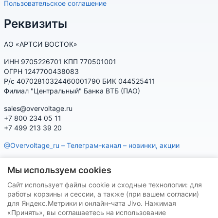
Пользовательское соглашение
Реквизиты
АО «АРТСИ ВОСТОК»
ИНН 9705226701 КПП 770501001
ОГРН 1247700438083
Р/с 40702810324460001790 БИК 044525411
Филиал "Центральный" Банка ВТБ (ПАО)
sales@overvoltage.ru
+7 800 234 05 11
+7 499 213 39 20
@Overvoltage_ru – Телеграм-канал – новинки, акции
@Citelproduct_bot – Телеграм-бот по продукции CITEL:
Мы используем cookies
характеристики, наличие, подбор
Сайт использует файлы cookie и сходные технологии: для
Нашу продукцию Вы можете приобрести на маркетплейсах
работы корзины и сессии, а также (при вашем согласии)
для Яндекс.Метрики и онлайн-чата Jivo. Нажимая
«Принять», вы соглашаетесь на использование