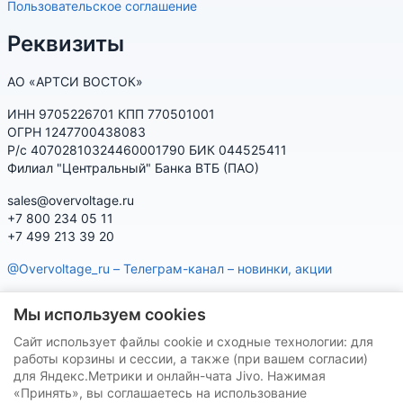
Пользовательское соглашение
Реквизиты
АО «АРТСИ ВОСТОК»
ИНН 9705226701 КПП 770501001
ОГРН 1247700438083
Р/с 40702810324460001790 БИК 044525411
Филиал "Центральный" Банка ВТБ (ПАО)
sales@overvoltage.ru
+7 800 234 05 11
+7 499 213 39 20
@Overvoltage_ru – Телеграм-канал – новинки, акции
@Citelproduct_bot – Телеграм-бот по продукции CITEL:
Мы используем cookies
характеристики, наличие, подбор
Сайт использует файлы cookie и сходные технологии: для
Нашу продукцию Вы можете приобрести на маркетплейсах
работы корзины и сессии, а также (при вашем согласии)
для Яндекс.Метрики и онлайн-чата Jivo. Нажимая
«Принять», вы соглашаетесь на использование