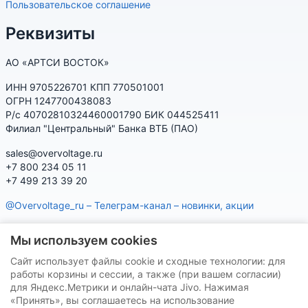
Пользовательское соглашение
Реквизиты
АО «АРТСИ ВОСТОК»
ИНН 9705226701 КПП 770501001
ОГРН 1247700438083
Р/с 40702810324460001790 БИК 044525411
Филиал "Центральный" Банка ВТБ (ПАО)
sales@overvoltage.ru
+7 800 234 05 11
+7 499 213 39 20
@Overvoltage_ru – Телеграм-канал – новинки, акции
@Citelproduct_bot – Телеграм-бот по продукции CITEL:
Мы используем cookies
характеристики, наличие, подбор
Сайт использует файлы cookie и сходные технологии: для
Нашу продукцию Вы можете приобрести на маркетплейсах
работы корзины и сессии, а также (при вашем согласии)
для Яндекс.Метрики и онлайн-чата Jivo. Нажимая
«Принять», вы соглашаетесь на использование