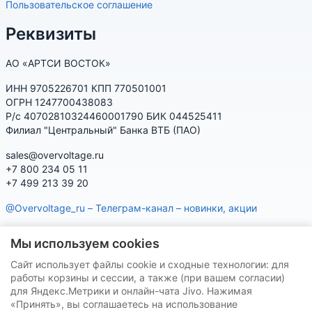
Пользовательское соглашение
Реквизиты
АО «АРТСИ ВОСТОК»
ИНН 9705226701 КПП 770501001
ОГРН 1247700438083
Р/с 40702810324460001790 БИК 044525411
Филиал "Центральный" Банка ВТБ (ПАО)
sales@overvoltage.ru
+7 800 234 05 11
+7 499 213 39 20
@Overvoltage_ru – Телеграм-канал – новинки, акции
@Citelproduct_bot – Телеграм-бот по продукции CITEL:
Мы используем cookies
характеристики, наличие, подбор
Сайт использует файлы cookie и сходные технологии: для
Нашу продукцию Вы можете приобрести на маркетплейсах
работы корзины и сессии, а также (при вашем согласии)
для Яндекс.Метрики и онлайн-чата Jivo. Нажимая
«Принять», вы соглашаетесь на использование