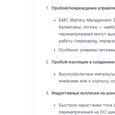
Пробой/повреждение управля
БМС (Battery Management S
балансиры, логика — наиб
перенапряжения могут выз
работу (перезаряд, перераз
Особенно уязвимы литиевы
Пробой изоляции в соединени
Высоковольтные импульсы
ячейками или к корпусу, о
Индуктивные всплески на шин
Быстрое нарастание тока 
перенапряжения на DC-шина