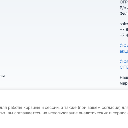
ОГР
Р/с
Фил
sale
+7 
+7 
@Ov
акц
@Ci
CIT
ары
Наш
мар
 для работы корзины и сессии, а также (при вашем согласии) дл
ь», вы соглашаетесь на использование аналитических и сервисн
V