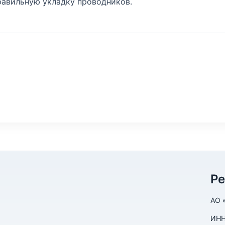
равильную укладку проводников.
Р
АО 
ИНН