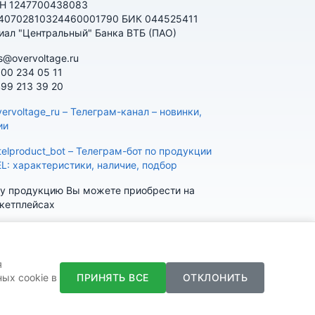
Н 1247700438083
 40702810324460001790 БИК 044525411
иал "Центральный" Банка ВТБ (ПАО)
s@overvoltage.ru
800 234 05 11
499 213 39 20
ervoltage_ru – Телеграм-канал – новинки,
ии
telproduct_bot – Телеграм-бот по продукции
EL: характеристики, наличие, подбор
у продукцию Вы можете приобрести на
кетплейсах
я
ПРИНЯТЬ ВСЕ
ОТКЛОНИТЬ
ых cookie в
K
Telegram