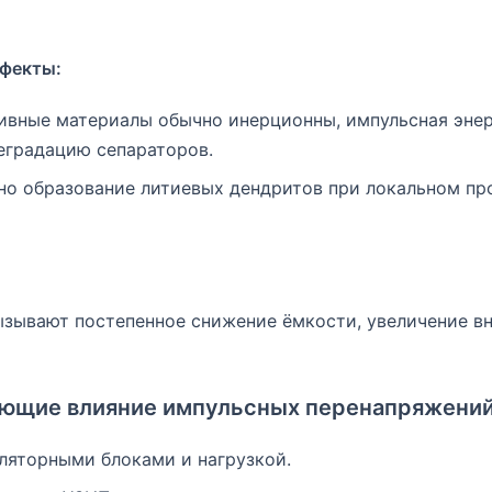
ффекты:
тивные материалы обычно инерционны, импульсная эне
деградацию сепараторов.
о образование литиевых дендритов при локальном про
зывают постепенное снижение ёмкости, увеличение вн
ающие влияние импульсных перенапряжени
ляторными блоками и нагрузкой.