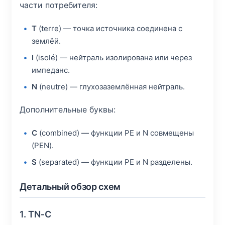
части потребителя:
T
(terre) — точка источника соединена с
землёй.
I
(isolé) — нейтраль изолирована или через
импеданс.
N
(neutre) — глухозаземлённая нейтраль.
Дополнительные буквы:
C
(combined) — функции PE и N совмещены
(PEN).
S
(separated) — функции PE и N разделены.
Детальный обзор схем
1. TN‑C