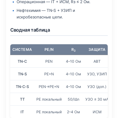
Операционная — IT + ИСМ, Rз ≤ 2 Ом.
Нефтехимия — TN‑S + УЗИП и
искробезопасные цепи.
Сводная таблица
СИСТЕМА
PE/N
R
ЗАЩИТА
З
TN‑C
PEN
4–10 Ом
АВТ
TN‑S
PE+N
4–10 Ом
УЗО, УЗИП
TN‑C‑S
PEN→PE+N
4–10 Ом
УЗО (доп.)
TT
PE локальный
50/IΔn
УЗО ≤ 30 мА
IT
PE локальный
2–4 Ом
ИСМ
Оп