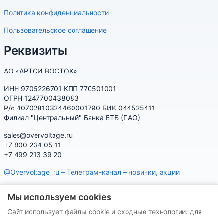
Политика конфиденциальности
Пользовательское соглашение
Реквизиты
АО «АРТСИ ВОСТОК»
ИНН 9705226701 КПП 770501001
ОГРН 1247700438083
Р/с 40702810324460001790 БИК 044525411
Филиал "Центральный" Банка ВТБ (ПАО)
sales@overvoltage.ru
+7 800 234 05 11
+7 499 213 39 20
@Overvoltage_ru – Телеграм-канал – новинки, акции
@Citelproduct_bot – Телеграм-бот по продукции CITEL:
Мы используем cookies
характеристики, наличие, подбор
Сайт использует файлы cookie и сходные технологии: для
Нашу продукцию Вы можете приобрести на маркетплейсах