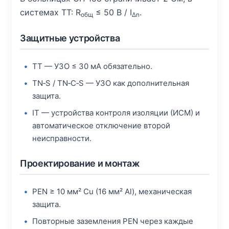
системах TT: R
≤ 50 В / I
.
общ
Δn
Защитные устройства
TT — УЗО ≤ 30 мА обязательно.
TN‑S / TN‑C‑S — УЗО как дополнительная
защита.
IT — устройства контроля изоляции (ИСМ) и
автоматическое отключение второй
неисправности.
Проектирование и монтаж
PEN ≥ 10 мм² Cu (16 мм² Al), механическая
защита.
Повторные заземления PEN через каждые